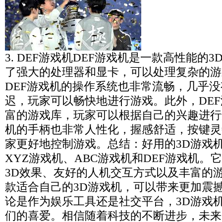
3. DEF游戏机DEF游戏机是一款高性能的
了强大的处理器和显卡，可以处理复杂的游
DEF游戏机的操作系统也非常流畅，几乎
迟，玩家可以畅快地进行游戏。此外，DE
富的游戏库，玩家可以根据自己的兴趣进行
机的手柄也非常人性化，握感舒适，按键灵
家更好地控制游戏。总结：好用的3D游戏
XYZ游戏机、ABC游戏机和DEF游戏机。
3D效果、友好的人机交互方式以及丰富的
款适合自己的3D游戏机，可以带来更加震
论是作为娱乐工具还是社交平台，3D游戏
们的喜爱。相信随着科技的不断进步，未来