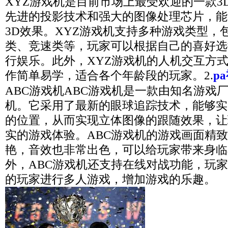
XYZ游戏机是目前市场上最受欢迎的一款3
先进的投影技术和强大的图像处理芯片，能
3D效果。XYZ游戏机支持多种游戏类型，
类、竞速类等，玩家可以根据自己的喜好选
行娱乐。此外，XYZ游戏机的人机交互方
作简单易学，适合各个年龄段的玩家。2.
p
ABC游戏机ABC游戏机是一款由知名游戏
机。它采用了最新的眼球追踪技术，能够实
的位置，从而实现立体图像的跟随效果，让
实的游戏体验。ABC游戏机的游戏画面精
艳，音效也非常出色，可以给玩家带来身临
外，ABC游戏机还支持在线对战功能，玩
的玩家进行多人游戏，增加游戏的乐趣。