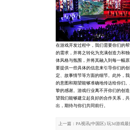
在游戏开发过程中，我们需要你们的帮
的需求，并将之转化为充满创造力和独
体风格与氛围，并将其融入到每一幅原
要提供一些具体的信息来引导你们的创
定、故事情节等方面的细节。此外，我
的意图和期望能够准确地传达给你们。
挚的感谢。游戏行业离不开你们的创造
望我们能够建立起良好的合作关系，共
出，期待与你们共同前行。
上一篇：PA视讯(中国区) 玩3d游戏