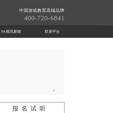
中国游戏教育高端品牌
400-720-6841
PA视讯新闻
联系平台
报名试听