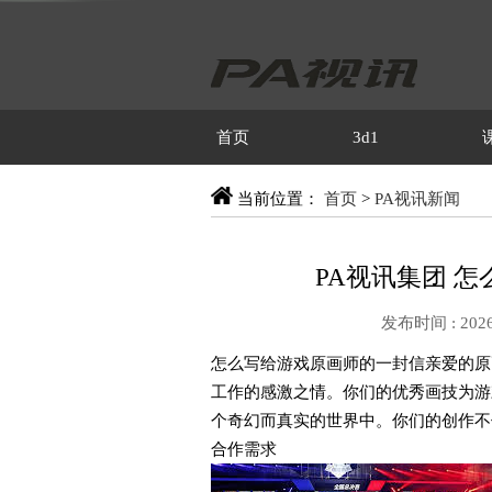
首页
3d1
当前位置：
首页
>
PA视讯新闻
PA视讯集团 
发布时间 : 2026
怎么写给游戏原画师的一封信亲爱的原
工作的感激之情。你们的优秀画技为游
个奇幻而真实的世界中。你们的创作不
合作需求