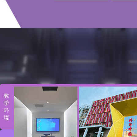
教
学
环
境