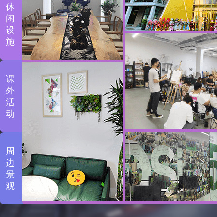
休
闲
设
施
课
外
活
动
周
边
景
观