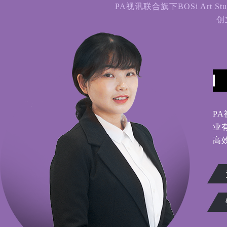
PA视讯联合旗下BOSi Ar
创
P
业
高