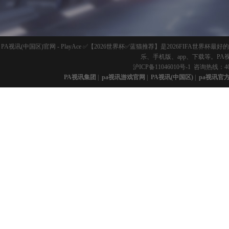
PA视讯(中国区)官网 - PlayAce ✅【2026世界杯✅蓝猫推荐】是2026FI
乐、手机版、app、下载等。PA
沪ICP备11046010号-1
咨询热线：40
PA视讯集团
|
pa视讯游戏官网
|
PA视讯(中国区)
|
pa视讯官