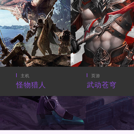
页游
CG动画
武动苍穹
最终幻想