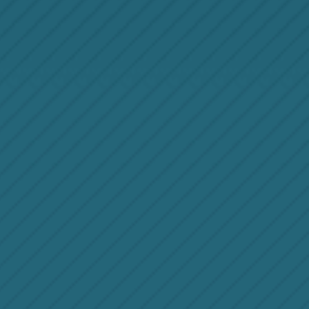
PA视讯集团
PA video Partners